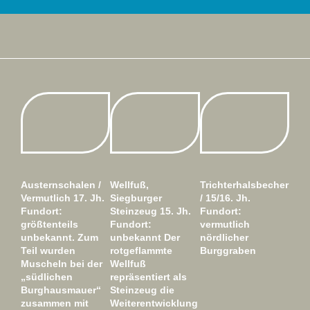
Austernschalen /
Wellfuß,
Trichterhalsbecher
Well
Vermutlich 17. Jh.
Siegburger
/ 15/16. Jh.
redu
Fundort:
Steinzeug 15. Jh.
Fundort:
geb
größtenteils
Fundort:
vermutlich
Hell
unbekannt. Zum
unbekannt Der
nördlicher
rot
Teil wurden
rotgeflammte
Burggraben
15. 
Muscheln bei der
Wellfuß
Fund
„südlichen
repräsentiert als
unb
Burghausmauer“
Steinzeug die
zusammen mit
Weiterentwicklung