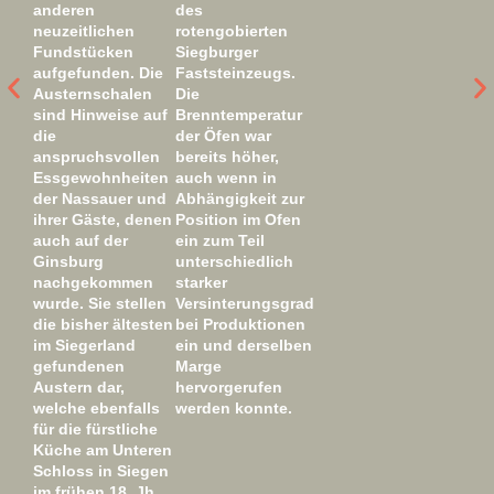
anderen
des
neuzeitlichen
rotengobierten
Fundstücken
Siegburger
aufgefunden. Die
Faststeinzeugs.
Austernschalen
Die
sind Hinweise auf
Brenntemperatur
die
der Öfen war
anspruchsvollen
bereits höher,
Essgewohnheiten
auch wenn in
der Nassauer und
Abhängigkeit zur
ihrer Gäste, denen
Position im Ofen
auch auf der
ein zum Teil
Ginsburg
unterschiedlich
nachgekommen
starker
wurde. Sie stellen
Versinterungsgrad
die bisher ältesten
bei Produktionen
im Siegerland
ein und derselben
gefundenen
Marge
Austern dar,
hervorgerufen
welche ebenfalls
werden konnte.
für die fürstliche
Küche am Unteren
Schloss in Siegen
im frühen 18. Jh.