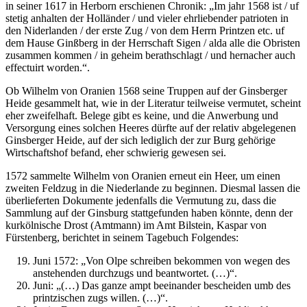
in seiner 1617 in Herborn erschienen Chronik: „Im jahr 1568 ist / uf
stetig anhalten der Holländer / und vieler ehrliebender patrioten in
den Niderlanden / der erste Zug / von dem Herrn Printzen etc. uf
dem Hause Ginßberg in der Herrschaft Sigen / alda alle die Obristen
zusammen kommen / in geheim berathschlagt / und hernacher auch
effectuirt worden.“.
Ob Wilhelm von Oranien 1568 seine Truppen auf der Ginsberger
Heide gesammelt hat, wie in der Literatur teilweise vermutet, scheint
eher zweifelhaft. Belege gibt es keine, und die Anwerbung und
Versorgung eines solchen Heeres dürfte auf der relativ abgelegenen
Ginsberger Heide, auf der sich lediglich der zur Burg gehörige
Wirtschaftshof befand, eher schwierig gewesen sei.
1572 sammelte Wilhelm von Oranien erneut ein Heer, um einen
zweiten Feldzug in die Niederlande zu beginnen. Diesmal lassen die
überlieferten Dokumente jedenfalls die Vermutung zu, dass die
Sammlung auf der Ginsburg stattgefunden haben könnte, denn der
kurkölnische Drost (Amtmann) im Amt Bilstein, Kaspar von
Fürstenberg, berichtet in seinem Tagebuch Folgendes:
Juni 1572: „Von Olpe schreiben bekommen von wegen des
anstehenden durchzugs und beantwortet. (…)“.
Juni: „(…) Das ganze ampt beeinander bescheiden umb des
printzischen zugs willen. (…)“.