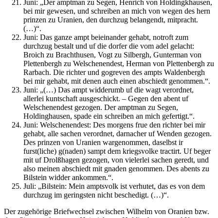
Juni: „Der amptman zu Segen, Henrich von Holdingkhausen,
bei mir gewesen, und schreiben an mich von wegen des hern
prinzen zu Uranien, den durchzug belangendt, mitpracht.
(…)“.
Juni: Das ganze ampt beieinander gehabt, notroft zum
durchzug bestalt und uf die dorfer die vom adel gelacht:
Broich zu Brachthusen, Vogt zu Silbergh, Gunterman von
Plettenbergh zu Welschenendest, Herman von Plettenbergh zu
Rarbach. Die richter und gogreven des ampts Waldenbergh
bei mir gehabt, mit denen auch einen abschiedt genommen.“.
Juni: „(…) Das ampt widderumb uf die wagt verordnet,
allerlei kuntschaft ausgeschickt. – Gegen den abent uf
Welschenendest gezogen. Der amptman zu Segen,
Holdinghausen, spade ein schreiben an mich gefertigt.“.
Juni: Welschenendest: Des morgens frue den richter bei mir
gehabt, alle sachen verordnet, darnacher uf Wenden gezogen.
Des prinzen von Uranien wargenommen, daselbst ir
furst(liche) g(naden) sampt dem kriegsvolke tractirt. Uf beger
mit uf Drolßhagen gezogen, von vielerlei sachen geredt, und
also meinen abschiedt mit gnaden genommen. Des abents zu
Bilstein widder ankommen.“.
Juli: „Bilstein: Mein amptsvolk ist verhutet, das es von dem
durchzug im geringsten nicht beschedigt. (…)“.
Der zugehörige Briefwechsel zwischen Wilhelm von Oranien bzw.