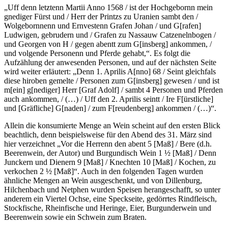
„Uff denn letztenn Martii Anno 1568 / ist der Hochgebornn mein
gnediger Fürst und / Herr der Printzs zu Uranien sambt den /
Wolgebornnenn und Ernvestenn Grafen Johan / und G[rafen]
Ludwigen, gebrudern und / Grafen zu Nassauw Catzenelnbogen /
und Georgen von H / gegen abentt zum G[insberg] ankommen, /
und volgende Personenn und Pferde gehabt,“. Es folgt die
Aufzählung der anwesenden Personen, und auf der nächsten Seite
wird weiter erläutert: „Denn 1. Aprilis A[nno] 68 / Seint gleichfals
diese hiroben gemelte / Personen zum G[insberg] gewesen / und ist
m[ein] g[nediger] Herr [Graf Adolf] / sambt 4 Personen und Pferden
auch ankommen, / (…) / Uff den 2. Aprilis seintt / Ire F[ürstliche]
und [Gräfliche] G[naden] / zum F[reudenberg] ankommen / (…)“.
Allein die konsumierte Menge an Wein scheint auf den ersten Blick
beachtlich, denn beispielsweise für den Abend des 31. März sind
hier verzeichnet „Vor die Herrenn den abent 5 [Maß] / Bere (d.h.
Beerenwein, der Autor) und Burgundisch Wein 1 ½ [Maß] / Denn
Junckern und Dienern 9 [Maß] / Knechten 10 [Maß] / Kochen, zu
verkochen 2 ½ [Maß]“. Auch in den folgenden Tagen wurden
ähnliche Mengen an Wein ausgeschenkt, und von Dillenburg,
Hilchenbach und Netphen wurden Speisen herangeschafft, so unter
anderem ein Viertel Ochse, eine Speckseite, gedörrtes Rindfleisch,
Stockfische, Rheinfische und Heringe, Eier, Burgunderwein und
Beerenwein sowie ein Schwein zum Braten.