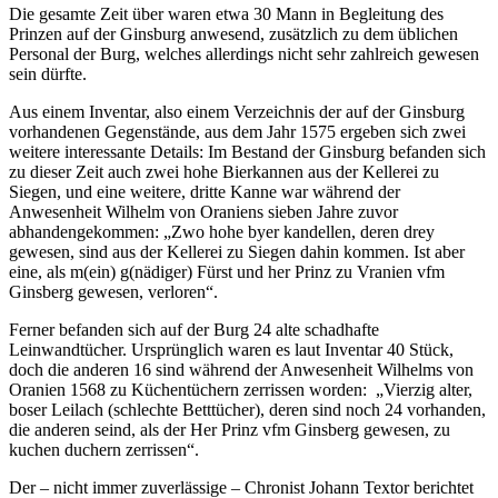
Die gesamte Zeit über waren etwa 30 Mann in Begleitung des
Prinzen auf der Ginsburg anwesend, zusätzlich zu dem üblichen
Personal der Burg, welches allerdings nicht sehr zahlreich gewesen
sein dürfte.
Aus einem Inventar, also einem Verzeichnis der auf der Ginsburg
vorhandenen Gegenstände, aus dem Jahr 1575 ergeben sich zwei
weitere interessante Details: Im Bestand der Ginsburg befanden sich
zu dieser Zeit auch zwei hohe Bierkannen aus der Kellerei zu
Siegen, und eine weitere, dritte Kanne war während der
Anwesenheit Wilhelm von Oraniens sieben Jahre zuvor
abhandengekommen: „Zwo hohe byer kandellen, deren drey
gewesen, sind aus der Kellerei zu Siegen dahin kommen. Ist aber
eine, als m(ein) g(nädiger) Fürst und her Prinz zu Vranien vfm
Ginsberg gewesen, verloren“.
Ferner befanden sich auf der Burg 24 alte schadhafte
Leinwandtücher. Ursprünglich waren es laut Inventar 40 Stück,
doch die anderen 16 sind während der Anwesenheit Wilhelms von
Oranien 1568 zu Küchentüchern zerrissen worden: „Vierzig alter,
boser Leilach (schlechte Betttücher), deren sind noch 24 vorhanden,
die anderen seind, als der Her Prinz vfm Ginsberg gewesen, zu
kuchen duchern zerrissen“.
Der – nicht immer zuverlässige – Chronist Johann Textor berichtet